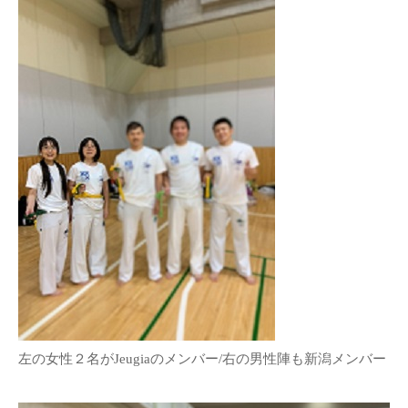
左の女性２名がJeugiaのメンバー/右の男性陣も新潟メンバー