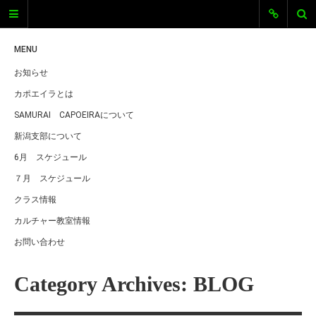
SAMURAI
CAPOEIRA新
MENU
お知らせ
潟
カポエイラとは
SAMURAI CAPOEIRA新潟
SAMURAI CAPOEIRAについて
新潟支部について
新潟エリアのカポエイラグループ、
SAMURAI CAPOEIRA新潟のオフィシ
6月 スケジュール
ャルサイトです。 新潟でカポエイラ
７月 スケジュール
をしています。ただいま仲間を募集
中です。体を動かすのが好きな人、
クラス情報
格闘技に興味がある、キレイな体を
カルチャー教室情報
手に入れたい、音楽に興味がある、
とにかくカッコよく目立ちたい！…
お問い合わせ
などなど、そんな気持ちにカポエイ
ラは全部こたえちゃいます！
Category Archives: BLOG
最近の投稿