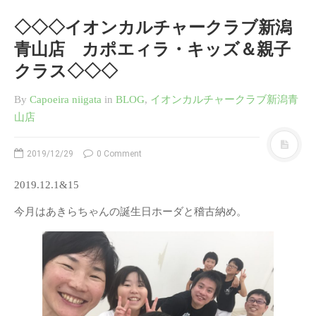
お知らせ
◇◇◇イオンカルチャークラブ新潟
Jeugiaカルチャーセンター イ
オンモール新潟南 2020 ６月
青山店 カポエィラ・キッズ＆親子
Jeugiaカルチャーセンター イ
クラス◇◇◇
オンモール新潟南 レッスン変
更のお知らせ
By
Capoeira niigata
in
BLOG
,
イオンカルチャークラブ新潟青
Jeugiaカルチャーセンター イ
山店
オンモール新潟南 冬
◇◇◇イオンカルチャークラブ
2019/12/29
0 Comment
新潟青山店 カポエィラ・キッ
ズ＆親子クラス◇◇◇
2019.12.1&15
今月はあきらちゃんの誕生日ホーダと稽古納め。
SAMURAI CAPOEIRA オフィ
シャルサイトはこちら