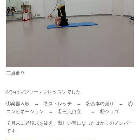
三点倒立
8/24はマンツーマンレッスンでした。
①楽器＆歌 → ②ストレッチ → ③基本の蹴り → ④
コンビネーション → ⑤三点倒立 → ⑥ジョゴ
７月末に昇段式を終え、新しい帯になったばかりのメンバー
です。