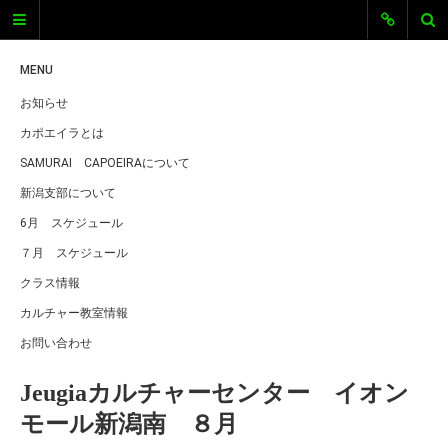
SAMURAI
CAPOEIRA新
MENU
お知らせ
潟
カポエイラとは
SAMURAI CAPOEIRA新潟
SAMURAI CAPOEIRAについて
新潟支部について
新潟エリアのカポエイラグループ、
SAMURAI CAPOEIRA新潟のオフィシ
6月 スケジュール
ャルサイトです。 新潟でカポエイラ
７月 スケジュール
をしています。ただいま仲間を募集
中です。体を動かすのが好きな人、
クラス情報
格闘技に興味がある、キレイな体を
カルチャー教室情報
手に入れたい、音楽に興味がある、
とにかくカッコよく目立ちたい！…
お問い合わせ
などなど、そんな気持ちにカポエイ
ラは全部こたえちゃいます！
Jeugiaカルチャーセンター イオン
モール新潟南 ８月
最近の投稿