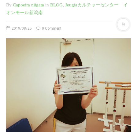
お知らせ
By
Capoeira niigata
in
BLOG
,
Jeugiaカルチャーセンター イ
オンモール新潟南
Jeugiaカルチャーセンター イ
オンモール新潟南 2020 ６月
Jeugiaカルチャーセンター イ
2019/08/25
0 Comment
オンモール新潟南 レッスン変
更のお知らせ
Jeugiaカルチャーセンター イ
オンモール新潟南 冬
◇◇◇イオンカルチャークラブ
新潟青山店 カポエィラ・キッ
ズ＆親子クラス◇◇◇
SAMURAI CAPOEIRA オフィ
シャルサイトはこちら