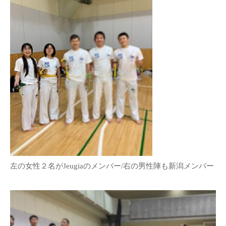
左の女性２名がJeugiaのメンバー/右の男性陣も新潟メンバー