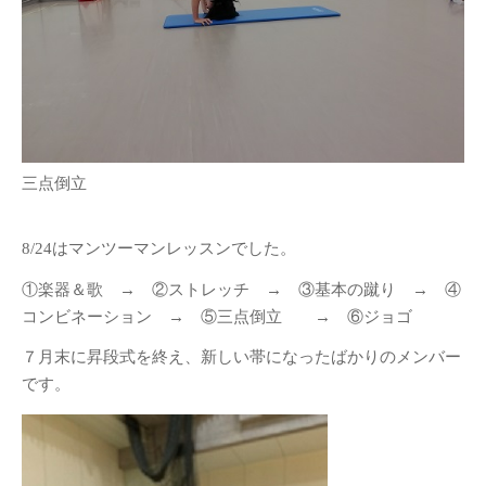
三点倒立
8/24はマンツーマンレッスンでした。
①楽器＆歌 → ②ストレッチ → ③基本の蹴り → ④
コンビネーション → ⑤三点倒立 → ⑥ジョゴ
７月末に昇段式を終え、新しい帯になったばかりのメンバー
です。