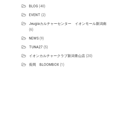
BLOG
(40)
EVENT
(2)
Jeugiaカルチャーセンター イオンモール新潟南
(6)
NEWS
(9)
TUNA27
(5)
イオンカルチャークラブ新潟青山店
(20)
長岡 BLOOMBOX
(1)
Proudly powered by WordPress
.
Theme: DW Minion by
DesignWall
.