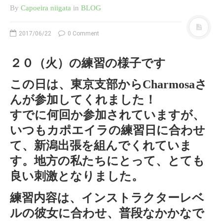
お知らせ
By
Capoeira niigata
in
BLOG
Jeugiaカルチャーセンター イ
オンモール新潟南 2020 ６月
2017/06/22
0 Comment
Jeugiaカルチャーセンター イ
オンモール新潟南 レッスン変
２０（火）の練習の様子です
更のお知らせ
Jeugiaカルチャーセンター イ
この日は、東京支部からCharmosaさ
オンモール新潟南 冬
んが参加してくれました！
◇◇◇イオンカルチャークラブ
すでに何回か参加されていますが、
新潟青山店 カポエィラ・キッ
ズ＆親子クラス◇◇◇
いつもカポエイラの練習日に合わせ
て、新潟出張を組んでくれていま
SAMURAI CAPOEIRA オフィ
す。地方の私たちにとって、とても
シャルサイトはこちら
良い刺激となりました。
練習内容は、インストラクターレベ
ルの彼女に合わせ、普段なかかなで