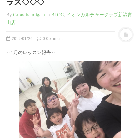
ラス◇◇◇
お知らせ
Jeugiaカルチャーセンター イ
By
Capoeira niigata
in
BLOG
,
イオンカルチャークラブ新潟青
オンモール新潟南 2020 ６月
山店
Jeugiaカルチャーセンター イ
オンモール新潟南 レッスン変
2019/01/26
0 Comment
更のお知らせ
Jeugiaカルチャーセンター イ
～1月のレッスン報告～
オンモール新潟南 冬
◇◇◇イオンカルチャークラブ
新潟青山店 カポエィラ・キッ
ズ＆親子クラス◇◇◇
SAMURAI CAPOEIRA オフィ
シャルサイトはこちら