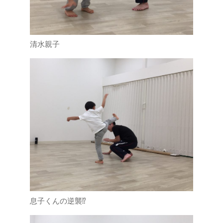
清水親子
息子くんの逆襲⁉︎