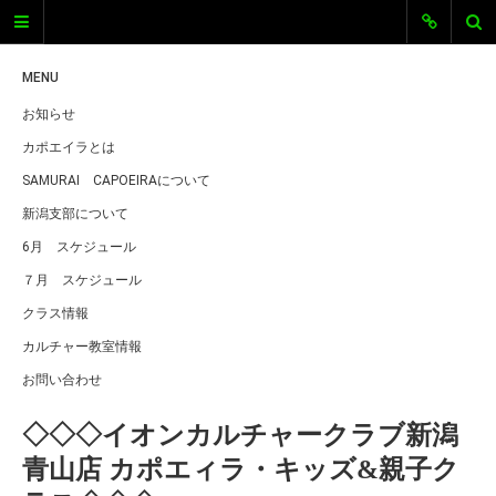
SAMURAI
CAPOEIRA新
MENU
お知らせ
潟
カポエイラとは
SAMURAI CAPOEIRA新潟
SAMURAI CAPOEIRAについて
新潟支部について
新潟エリアのカポエイラグループ、
SAMURAI CAPOEIRA新潟のオフィシ
6月 スケジュール
ャルサイトです。 新潟でカポエイラ
７月 スケジュール
をしています。ただいま仲間を募集
中です。体を動かすのが好きな人、
クラス情報
格闘技に興味がある、キレイな体を
カルチャー教室情報
手に入れたい、音楽に興味がある、
とにかくカッコよく目立ちたい！…
お問い合わせ
などなど、そんな気持ちにカポエイ
ラは全部こたえちゃいます！
◇◇◇イオンカルチャークラブ新潟
青山店 カポエィラ・キッズ&親子ク
最近の投稿